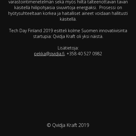
varastointimenetelmän sekä myös hiiltä talteenottavan tavan
käsitellä hiilipohjaisia sivuvirtoja energiaksi. Prosessi on
hyötysuhteeltaan korkea ja haitalliset aineet voidaan hallitusti
käsitellä.
Tech Day Finland 2019 esitteli kolme Suomen innovatiivisinta
startupia: Qvidja Kraft oli yksi näistä.
Lisätietoja:
pekka@qvidja.fi
, +358 40 527 0982
© Qvidja Kraft 2019